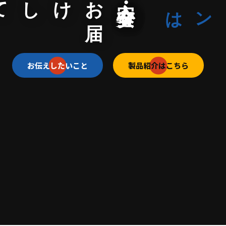
安
心
・
安
全
を
お
届
けして6
0
年
お伝えしたいこと
製品紹介はこちら