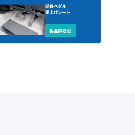
延長ペダル
嵩上げシート
製品詳細